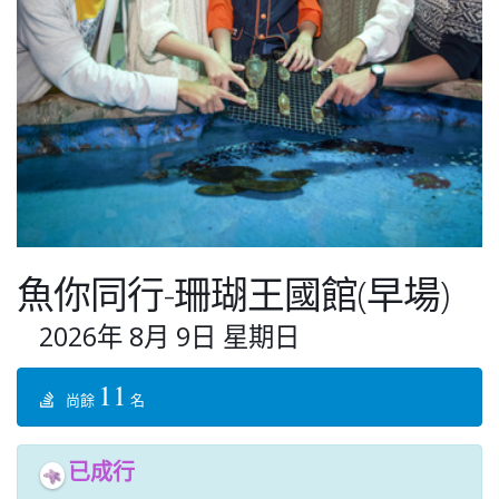
魚你同行-珊瑚王國館(早場)
2026年 8月 9日 星期日
11
尚餘
名
已成行