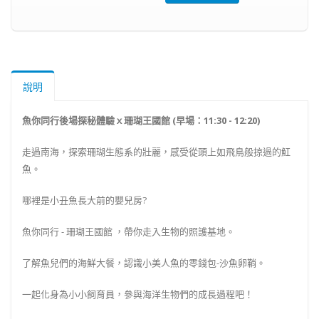
說明
魚你同行後場探秘體驗ｘ珊瑚王國館 (早場：11:30 - 12:20)
走過南海，探索珊瑚生態系的壯麗，感受從頭上如飛鳥般掠過的魟
魚。
哪裡是小丑魚長大前的嬰兒房?
魚你同行 - 珊瑚王國館
，帶你走入生物的照護基地。
了解魚兒們的海鮮大餐，認識小美人魚的零錢包-沙魚卵鞘。
一起化身為小小飼育員，參與海洋生物們的成長過程吧！