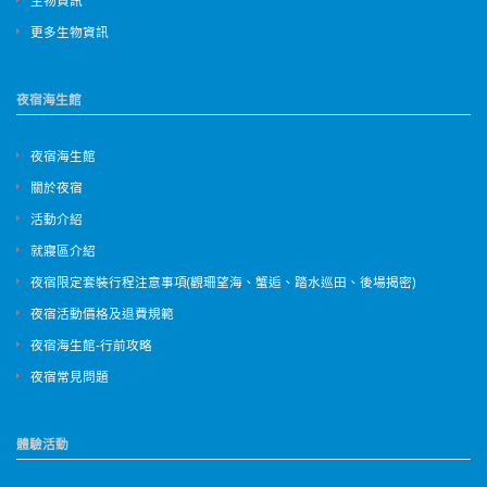
更多生物資訊
夜宿海生館
夜宿海生館
關於夜宿
活動介紹
就寢區介紹
夜宿限定套裝行程注意事項(觀珊望海、蟹逅、踏水巡田、後場揭密)
夜宿活動價格及退費規範
夜宿海生館-行前攻略
夜宿常見問題
體驗活動