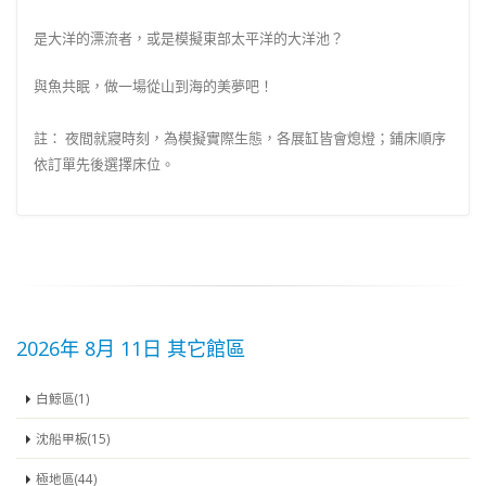
是大洋的漂流者，或是模擬東部太平洋的大洋池？
與魚共眠，做一場從山到海的美夢吧！
註： 夜間就寢時刻，為模擬實際生態，各展缸皆會熄燈；鋪床順序
依訂單先後選擇床位。
2026年 8月 11日 其它館區
白鯨區(1)
沈船甲板(15)
極地區(44)