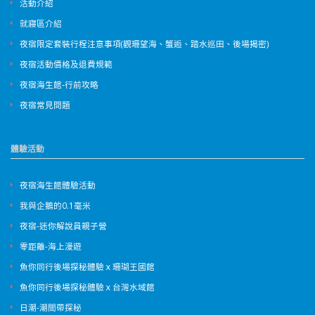
活動介紹
就寢區介紹
夜宿限定套裝行程注意事項(觀珊望海、蟹逅、踏水巡田、後場揭密)
夜宿活動價格及退費規範
夜宿海生館-行前攻略
夜宿常見問題
體驗活動
夜宿海生館體驗活動
我與企鵝的0.1毫米
夜宿-迷你解說員親子營
零距離-海上漫遊
魚你同行後場探秘體驗ｘ珊瑚王國館
魚你同行後場探秘體驗ｘ台灣水域館
日潮-潮間帶探秘