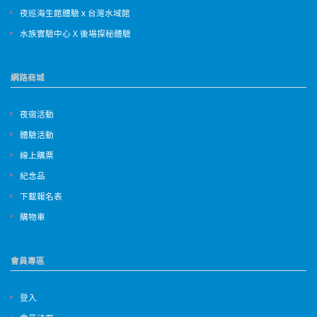
夜巡海生館體驗ｘ台灣水域館
水族實驗中心 X 後場探秘體驗
網路商城
夜宿活動
體驗活動
線上購票
紀念品
下載報名表
購物車
會員專區
登入