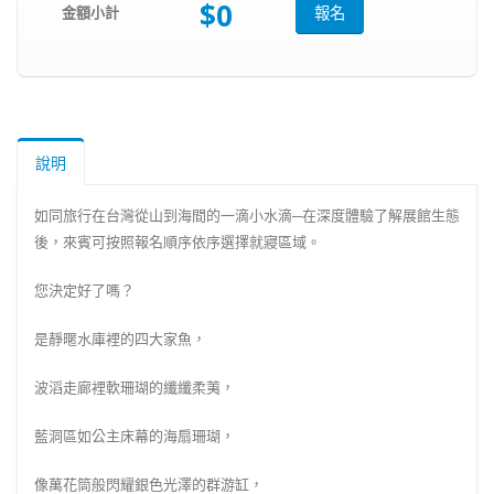
$0
金額小計
報名
說明
如同旅行在台灣從山到海間的一滴小水滴─在深度體驗了解展館生態
後，來賓可按照報名順序依序選擇就寢區域。
您決定好了嗎？
是靜暱水庫裡的四大家魚，
波滔走廊裡軟珊瑚的纖纖柔荑，
藍洞區如公主床幕的海扇珊瑚，
像萬花筒般閃耀銀色光澤的群游缸，