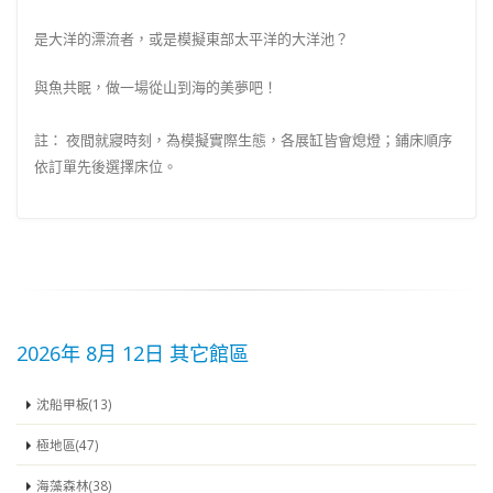
是大洋的漂流者，或是模擬東部太平洋的大洋池？
與魚共眠，做一場從山到海的美夢吧！
註： 夜間就寢時刻，為模擬實際生態，各展缸皆會熄燈；鋪床順序
依訂單先後選擇床位。
2026年 8月 12日 其它館區
沈船甲板(13)
極地區(47)
海藻森林(38)