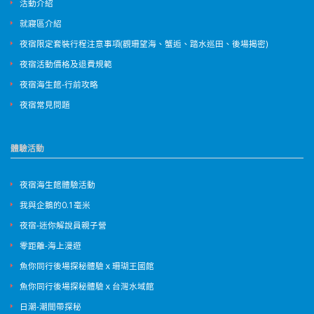
活動介紹
就寢區介紹
夜宿限定套裝行程注意事項(觀珊望海、蟹逅、踏水巡田、後場揭密)
夜宿活動價格及退費規範
夜宿海生館-行前攻略
夜宿常見問題
體驗活動
夜宿海生館體驗活動
我與企鵝的0.1毫米
夜宿-迷你解說員親子營
零距離-海上漫遊
魚你同行後場探秘體驗ｘ珊瑚王國館
魚你同行後場探秘體驗ｘ台灣水域館
日潮-潮間帶探秘