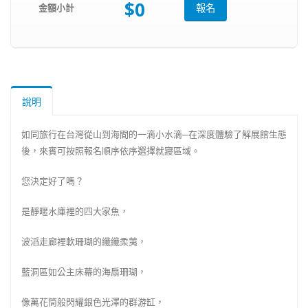
$0
金額小計
報名
說明
如同旅行在台灣從山到海間的一滴小水滴─在深度體驗了解展館生態
後，來賓可按照報名順序依序選擇就寢區域。
您決定好了嗎？
是靜暱水庫裡的四大家魚，
波滔走廊裡軟珊瑚的纖纖柔荑，
藍洞區如公主床幕的海扇珊瑚，
像萬花筒般閃耀銀色光澤的群游缸，