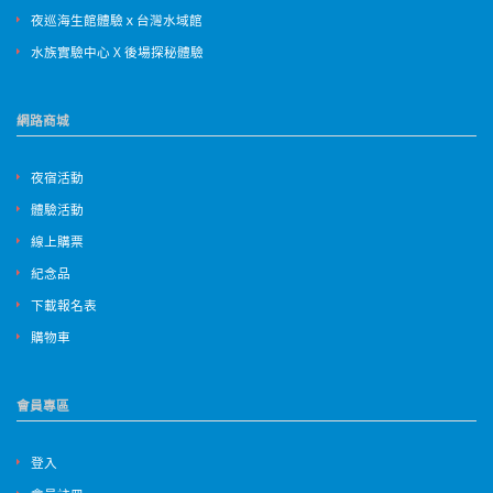
夜巡海生館體驗ｘ台灣水域館
水族實驗中心 X 後場探秘體驗
網路商城
夜宿活動
體驗活動
線上購票
紀念品
下載報名表
購物車
會員專區
登入