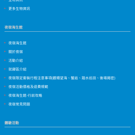
更多生物資訊
夜宿海生館
夜宿海生館
關於夜宿
活動介紹
就寢區介紹
夜宿限定套裝行程注意事項(觀珊望海、蟹逅、踏水巡田、後場揭密)
夜宿活動價格及退費規範
夜宿海生館-行前攻略
夜宿常見問題
體驗活動