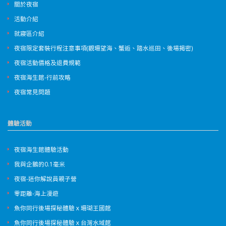
關於夜宿
活動介紹
就寢區介紹
夜宿限定套裝行程注意事項(觀珊望海、蟹逅、踏水巡田、後場揭密)
夜宿活動價格及退費規範
夜宿海生館-行前攻略
夜宿常見問題
體驗活動
夜宿海生館體驗活動
我與企鵝的0.1毫米
夜宿-迷你解說員親子營
零距離-海上漫遊
魚你同行後場探秘體驗ｘ珊瑚王國館
魚你同行後場探秘體驗ｘ台灣水域館