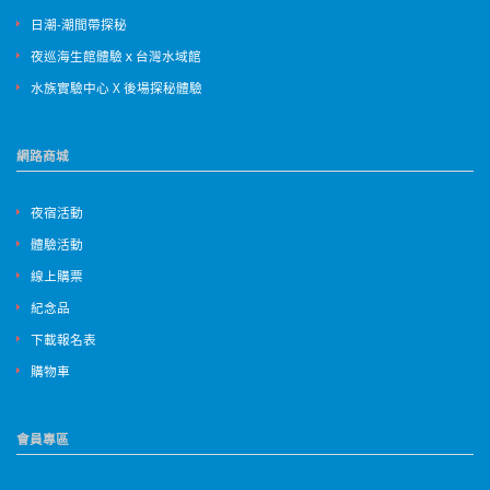
日潮-潮間帶探秘
夜巡海生館體驗ｘ台灣水域館
水族實驗中心 X 後場探秘體驗
網路商城
夜宿活動
體驗活動
線上購票
紀念品
下載報名表
購物車
會員專區