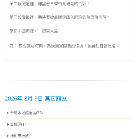
第二段隧道裡，仰望著桌型軸孔珊瑚的倒影，
第三段隧道裡，期待著被晨曦與印入眼簾的熱帶魚叫醒。
來南中國海裡，一起當人魚…
註： 夜間就寢時刻，為模擬實際自然環境，各展缸皆會熄燈。
2026年 8月 9日 其它館區
台灣水域館全區(78)
白鯨區(1)
沈船甲板(6)