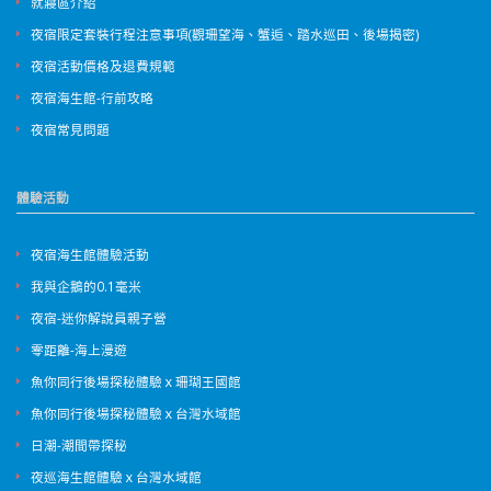
就寢區介紹
夜宿限定套裝行程注意事項(觀珊望海、蟹逅、踏水巡田、後場揭密)
夜宿活動價格及退費規範
夜宿海生館-行前攻略
夜宿常見問題
體驗活動
夜宿海生館體驗活動
我與企鵝的0.1毫米
夜宿-迷你解說員親子營
零距離-海上漫遊
魚你同行後場探秘體驗ｘ珊瑚王國館
魚你同行後場探秘體驗ｘ台灣水域館
日潮-潮間帶探秘
夜巡海生館體驗ｘ台灣水域館