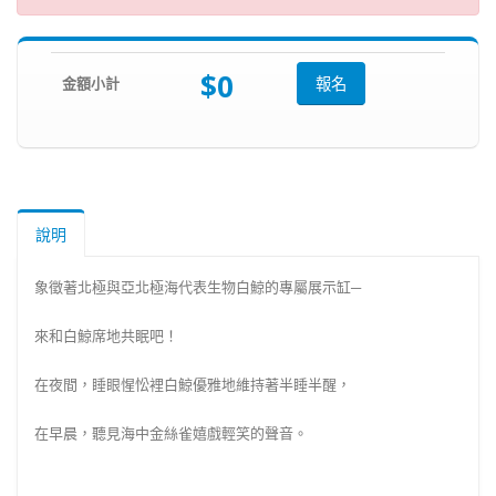
$0
金額小計
報名
說明
象徵著北極與亞北極海代表生物白鯨的專屬展示缸─
來和白鯨席地共眠吧！
在夜間，睡眼惺忪裡白鯨優雅地維持著半睡半醒，
在早晨，聽見海中金絲雀嬉戲輕笑的聲音。