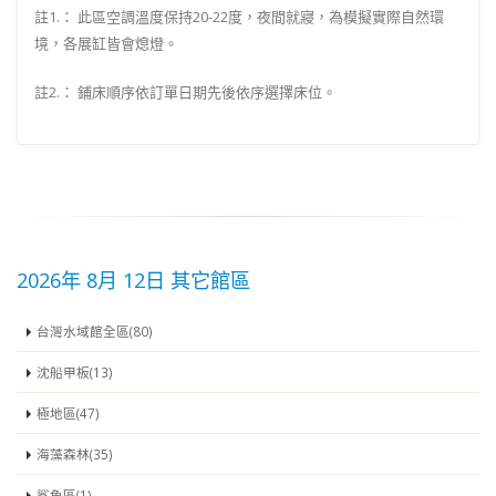
註1.： 此區空調溫度保持20-22度，夜間就寢，為模擬實際自然環
境，各展缸皆會熄燈。
註2.： 鋪床順序依訂單日期先後依序選擇床位。
2026年 8月 12日 其它館區
台灣水域館全區(80)
沈船甲板(13)
極地區(47)
海藻森林(35)
鯊魚區(1)