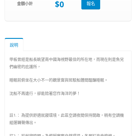
$0
金額小計
報名
說明
甲板曾經是船長眺望南中國海視野最佳的所在地，而現在則是魚兒
們幽密的庇護所，
睡眠前俯坐在大小不一的觀景窗與斑駁船體間醞釀睡眠。
沈船不再遠行，卻能陪著您作海洋的夢！
註1.： 為提供舒適就寢環境，此區空調夜間保持開啟，稍有空調機
組運轉聲傳出。
註2.： 於就寢時間，為模擬實際自然環境，各展缸皆會熄燈。