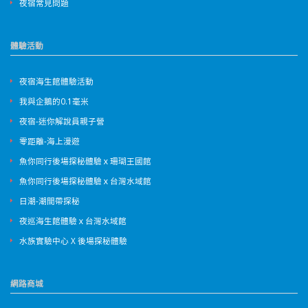
夜宿常見問題
體驗活動
夜宿海生館體驗活動
我與企鵝的0.1毫米
夜宿-迷你解說員親子營
零距離-海上漫遊
魚你同行後場探秘體驗ｘ珊瑚王國館
魚你同行後場探秘體驗ｘ台灣水域館
日潮-潮間帶探秘
夜巡海生館體驗ｘ台灣水域館
水族實驗中心 X 後場探秘體驗
網路商城