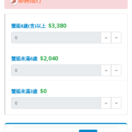
即將成行
$3,380
蟹逅6歲(含)以上
$2,040
蟹逅未滿6歲
$0
蟹逅未滿3歲