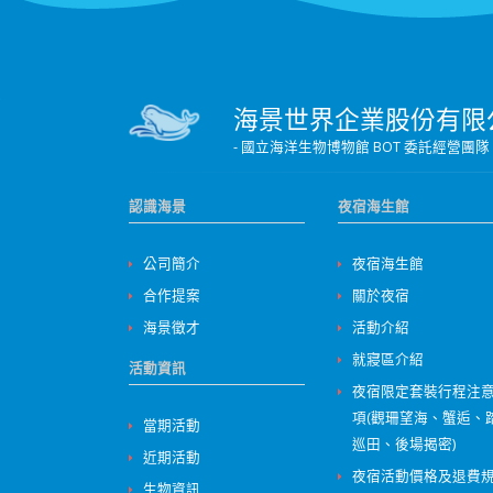
海景世界企業股份有限
- 國立海洋生物博物館 BOT 委託經
認識海景
夜宿海生館
公司簡介
夜宿海生館
合作提案
關於夜宿
海景徵才
活動介紹
就寢區介紹
活動資訊
夜宿限定套裝行程注
項(觀珊望海、蟹逅、
當期活動
巡田、後場揭密)
近期活動
夜宿活動價格及退費
生物資訊