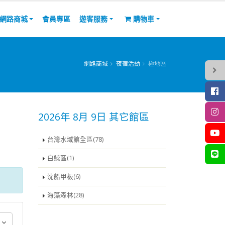
網路商城
會員專區
遊客服務
購物車
網路商城
夜宿活動
極地區
2026年 8月 9日 其它館區
台灣水域館全區(78)
白鯨區(1)
沈船甲板(6)
海藻森林(28)