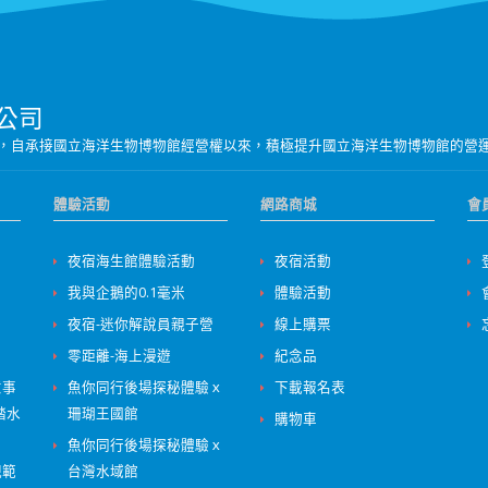
公司
營團隊，自承接國立海洋生物博物館經營權以來，積極提升國立海洋生物博物館的營
體驗活動
網路商城
會
夜宿海生館體驗活動
夜宿活動
我與企鵝的0.1毫米
體驗活動
夜宿-迷你解說員親子營
線上購票
零距離-海上漫遊
紀念品
意事
魚你同行後場探秘體驗ｘ
下載報名表
踏水
珊瑚王國館
購物車
魚你同行後場探秘體驗ｘ
規範
台灣水域館