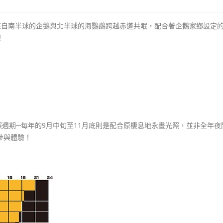
和來自南半球的企鵝與北半球的海鸚鵡跨越赤道共眠，配合著企鵝家鄉設定
！
。
照週期─每年的9月中旬至11月底則是配合原棲息地永晝光照，並非全年夜
參與體驗！