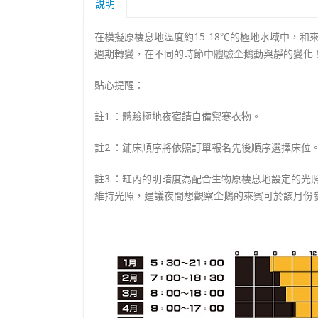
說明
在模擬原棲息地溫度約15-18℃的極地水域中，
週期轉變，在不同的時節中體驗企鵝動與靜的變化
貼心提醒：
註1.：體驗極地夜宿請自備禦寒衣物。
註2.：鋪床順序將依照訂單報名先後順序選擇床位
註3.：缸內的明暗度為配合生物原棲息地設定的光
維持光照，建議夜間想觀察企鵝的來賓可於該月份