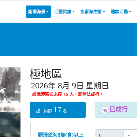
認識海景
活動資訊
夜宿海生館
體驗活動
極地區
2026年 8月 9日 星期日
該就寢區如未達 15 人，即無法成行。
17
已成行
尚餘
名
觀珊望海6歲(含)以上