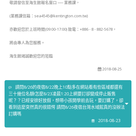
敬請發信至海生館報名窗口 ── 業務課，
(業務課信箱：sea4545@kentington.com.tw)
亦歡迎您於上班時間(09:00-17:00) 致電：+886 - 8 - 882-5678，
將由專人為您服務。
海生館竭誠歡迎您的蒞臨
2018-08-25
請問8/26的夜宿8/22晚上10點多在網站看有些區域都還有
三十幾位名額!怎麼8/23凌晨1:20上網要訂卻變成停止販售
呢？？已經安排好放假，想帶小孩開學前去玩，要訂購了，卻
看到這麼突然真的很錯愕 請問8/26夜宿台灣水域館真的沒辦法
訂購嗎
2018-08-23