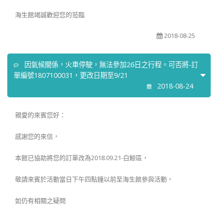
海生館竭誠歡迎您的蒞臨
2018-08-25
因氣候關係，火車停駛，無法參加26日之行程。可否將-訂
單編號1807100031，更改日期至9/21
2018-08-24
親愛的來賓您好：
感謝您的來信，
本館已協助將您的訂單改為2018.09.21-白鯨區，
敬請來賓於活動當日下午四點鐘以前至海生館參與活動，
如仍有相關之疑問