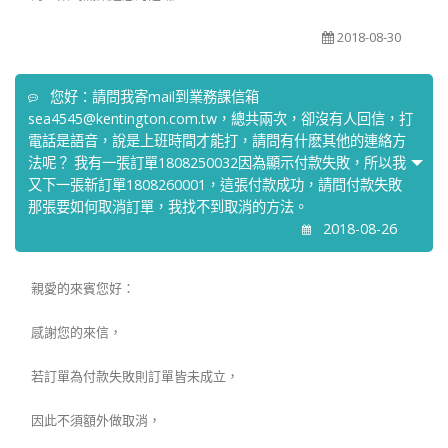
2018-08-30
您好：請問我寄mail到業務課信箱
sea4545@kentington.com.tw，總共兩次，卻沒有人回信，打
電話是語音，說是上班時間才能打，請問有什麽其他的連絡方
法呢？ 我有一張訂單1808250032因為顯示付款失敗，所以我
又下一張新訂單1808260001，這張付款成功，請問付款失敗
那張要如何取消訂單，我找不到取消的方法。
2018-08-26
親愛的來賓您好：
感謝您的來信，
若訂單為付款失敗則訂單皆未成立，
因此不須額外做取消，