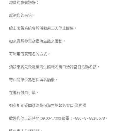
親愛的來賓您好：
感謝您的來信，
線上販售系統會於活動前三天停止販售，
如來賓想參與夜宿海生館之活動，
可利用傳真報名的方式，
煩請來賓先致電至海生館報名窗口洽詢當日活動名額，
待相關單位為您保留名額後，
在進行付費手續，
如有相關疑問請洽夜宿海生館報名窗口-業務課
歡迎您於上班時間(09:00-17:00) 致電：+886 - 8 - 882-5678，
將由專人為您服務。