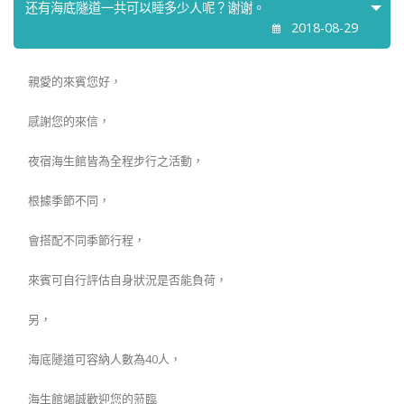
还有海底隧道一共可以睡多少人呢？谢谢。
2018-08-29
親愛的來賓您好，
感謝您的來信，
夜宿海生館皆為全程步行之活動，
根據季節不同，
會搭配不同季節行程，
來賓可自行評估自身狀況是否能負荷，
另，
海底隧道可容納人數為40人，
海生館竭誠歡迎您的蒞臨