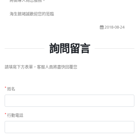
海生館竭誠歡迎您的蒞臨
2018-08-24
詢問留言
請填寫下方表單，客服人員將盡快回覆您
*
姓名
*
行動電話