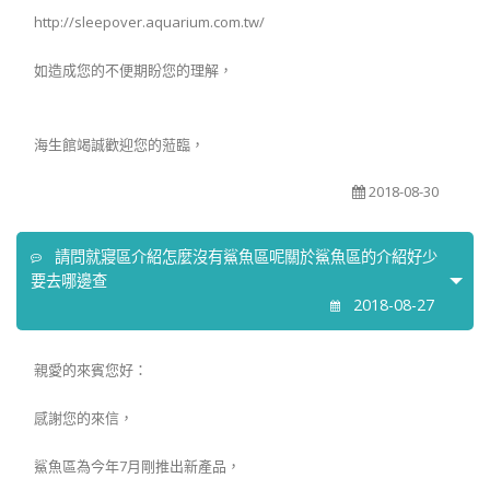
http://sleepover.aquarium.com.tw/
如造成您的不便期盼您的理解，
海生館竭誠歡迎您的蒞臨，
2018-08-30
請問就寢區介紹怎麼沒有鯊魚區呢關於鯊魚區的介紹好少
要去哪邊查
2018-08-27
親愛的來賓您好：
感謝您的來信，
鯊魚區為今年7月剛推出新產品，