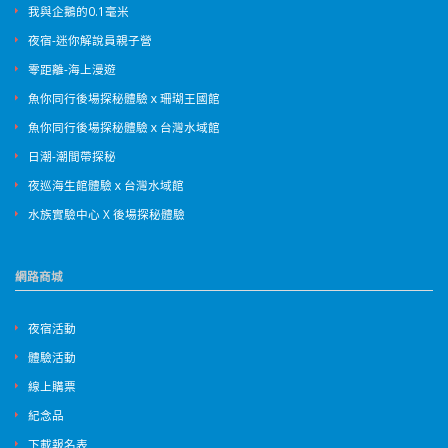
我與企鵝的0.1毫米
夜宿-迷你解說員親子營
零距離-海上漫遊
魚你同行後場探秘體驗ｘ珊瑚王國館
魚你同行後場探秘體驗ｘ台灣水域館
日潮-潮間帶探秘
夜巡海生館體驗ｘ台灣水域館
水族實驗中心 X 後場探秘體驗
網路商城
夜宿活動
體驗活動
線上購票
紀念品
下載報名表