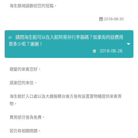
海生館竭誠歡迎您的蒞臨，
2018-08-30
請問海生館可以在入館時寄存行李箱碼？如果有的話費用
是多少呢？謝謝！
2018-08-28
親愛的來賓您好，
感謝您的來信，
海生館於入口處以及大廳服務台後方皆有設置置物櫃提供來賓寄
物，
費用部分皆為免費，
若仍有相關問題，