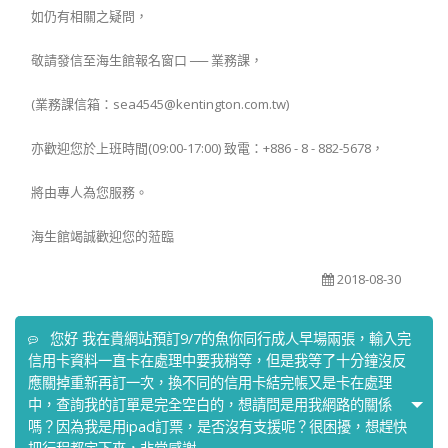
如仍有相關之疑問，
敬請發信至海生館報名窗口 ── 業務課，
(業務課信箱：sea4545@kentington.com.tw)
亦歡迎您於上班時間(09:00-17:00) 致電：+886 - 8 - 882-5678，
將由專人為您服務。
海生館竭誠歡迎您的蒞臨
2018-08-30
您好 我在貴網站預訂9/7的魚你同行成人早場兩張，輸入完
信用卡資料一直卡在處理中要我稍等，但是我等了十分鐘沒反
應關掉重新再訂一次，換不同的信用卡結完帳又是卡在處理
中，查詢我的訂單是完全空白的，想請問是用我網路的關係
嗎？因為我是用ipad訂票，是否沒有支援呢？很困擾，想趕快