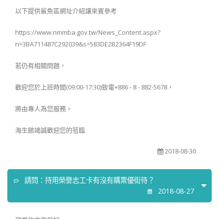
以下提供鯊魚區網址介紹讓來賓參考
https://www.nmmba.gov.tw/News_Content.aspx?
n=3BA711487C292039&s=583DE2B2364F19DF
若仍有相關問題，
歡迎您於上班時間(09:00-17:30)致電+886 - 8 - 882-5678，
將由專人為您服務。
海生館竭誠歡迎您的蒞臨
2018-08-30
請問：持用榮譽志工卡有沒有購票優街待？
2018-08-27