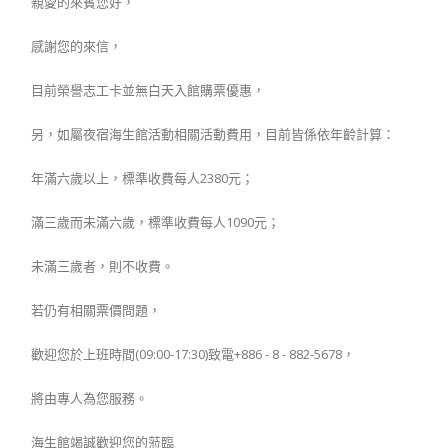
親愛的來賓您好，
感謝您的來信，
目前榮譽志工卡並無白天入館購票優惠，
另，如屬夜宿海生館活動相關活動費用，目前皆係依年齡計算：
年滿六歲以上，標準收費每人2380元；
滿三歲而未滿六歲，標準收費每人1090元；
未滿三歲者，則不收費。
若仍有相關票價問題，
歡迎您於上班時間(09:00-17:30)致電+886 - 8 - 882-5678，
將由專人為您服務。
海生館竭誠歡迎您的蒞臨