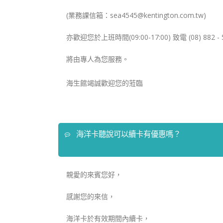
(業務課信箱：sea4545@kentington.com.tw)
亦歡迎您於上班時間(09:00-17:00) 致電 (08) 882 -
將由專人為您服務。
海生館竭誠歡迎您的蒞臨
海洋卡聽說可以續卡有優惠嗎？
親愛的來賓您好，
感謝您的來信，
海洋卡於有效期間內續卡，