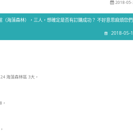
2018-05-
生館（海藻森林），三人，想確定是否有訂購成功？ 不好意思麻煩您們
2018-05-
.24 海藻森林區 3大，
78，
w，