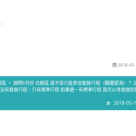
w，
2018-05-
白鯨區 。 請問6月份 白鯨區 是不是只能參加套裝行程（觀珊望海）？ 
是說沒有套裝行程，只有標準行程 如果週一有標準行程 我可以考慮換到
2018-05-