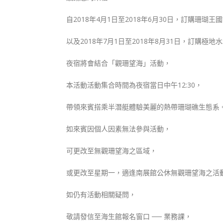
自2018年4月1日至2018年6月30日，訂購珊瑚王
以及2018年7月1日至2018年8月31日，訂購極地
夜宿將會結合「觀珊望海」活動，
本活動活動集合時間為夜宿當日中午12:30，
帶領來賓搭乘半潛艇體驗美麗的熱帶珊瑚礁生態系
如來賓因個人因素無法參與活動，
可更改至無觀珊望海之區域，
或更改至星期一，適逢南展館公休無觀珊望海之活
如仍有活動相關疑問，
敬請發信至海生館報名窗口 ── 業務課，