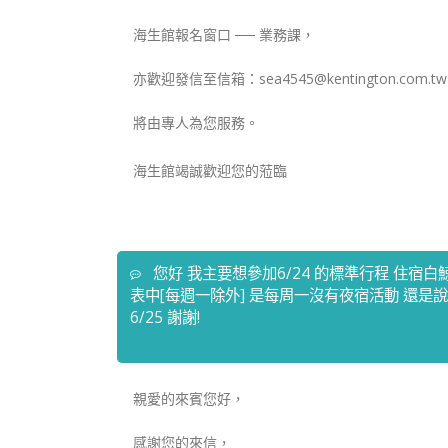
海生館報名窗口 ── 業務課，
亦歡迎發信至信箱：sea4545@kentington.com.t
將由專人為您服務。
海生館竭誠歡迎您的蒞臨
您好 我主要想參加6/24 的標準行程 住宿
表中[每週一除外] 是每周一沒有夜宿活動 還
6/25 謝謝!
親愛的來賓您好，
感謝您的來信，