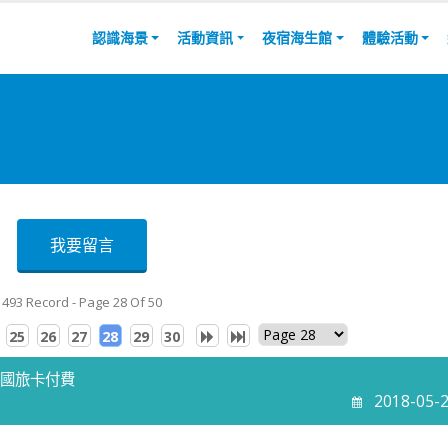
認識海景
活動資訊
夜宿海生館
體驗活動
我要留言
493 Record - Page 28 Of 50
25
26
27
28
29
30
刷國旅卡付費
2018-05-