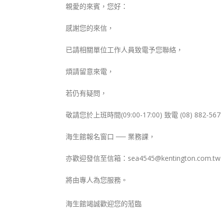
親愛的來賓，您好：
感謝您的來信，
已請相關單位工作人員致電予您聯絡，
煩請留意來電，
若仍有疑問，
敬請您於上班時間(09:00-17:00) 致電 (08) 882-56
海生館報名窗口 ── 業務課，
亦歡迎發信至信箱：sea4545@kentington.com.t
將由專人為您服務。
海生館竭誠歡迎您的蒞臨