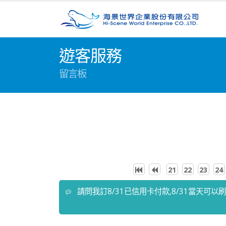
遊客服務
留言板
21
22
23
24
請問我訂8/31已信用卡付款,8/31當天可以