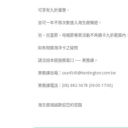
可享有九折優惠，
並可一年不限次數進入海生館暢遊，
另，兒童節、母親節專案活動不再續卡九折範圍內
如有相關海洋卡之疑問
請洽詢本館服務窗口 ── 業務課。
業務課信箱：sea4545@kentington.com.tw
業務課電話：(08) 882-5678 (09:00-17:00)
海生館竭誠歡迎您的蒞臨