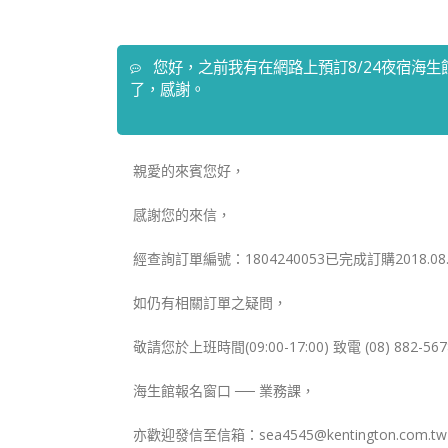
您好，之前我有在網路上預訂8/24夜宿海
了，感謝。
親愛的來賓您好，
感謝您的來信，
經查詢訂單編號：1804240053已完成訂購2018.08
如仍有相關訂單之疑問，
敬請您於上班時間(09:00-17:00) 致電 (08) 882-56
海生館報名窗口 ── 業務課，
亦歡迎發信至信箱：sea4545@kentington.com.t