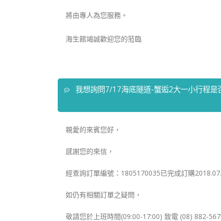
將由專人為您服務。
海生館竭誠歡迎您的蒞臨
我想詢問7/17海底隧道-蟹逅2大一小行
親愛的來賓您好，
感謝您的來信，
經查詢訂單編號：1805170035已完成訂購2018.07
如仍有相關訂單之疑問，
敬請您於上班時間(09:00-17:00) 致電 (08) 882-56