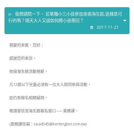
我想請問一下， 若單獨小三小孩參加夜宿海生館,這樣是可
行的嗎？隔天大人又該如何將小孩帶回？
2017-11-21
親愛的來賓，您好：
感謝您的來信，
夜宿海生館活動規範，
凡12歲以下兒童必須有一位大人陪同參與活動，
如仍有報名相關疑問，
敬請發信至海生館報名窗口 ── 業務課，
(業務課信箱：sea4545@kentington.com.tw)