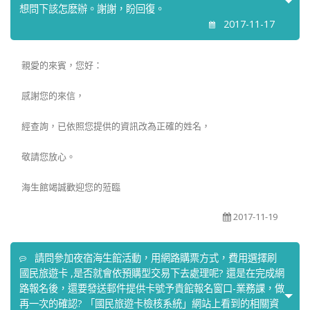
想問下該怎麽辦。謝謝，盼回復。
2017-11-17
親愛的來賓，您好：
感謝您的來信，
經查詢，已依照您提供的資訊改為正確的姓名，
敬請您放心。
海生館竭誠歡迎您的蒞臨
2017-11-19
請問參加夜宿海生館活動，用網路購票方式，費用選擇刷
國民旅遊卡 ,是否就會依預購型交易下去處理呢? 還是在完成網
路報名後，還要發送郵件提供卡號予貴館報名窗口-業務課，做
再一次的確認? 「國民旅遊卡檢核系統」網站上看到的相關資