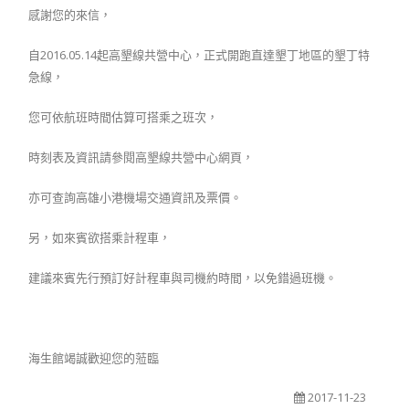
感謝您的來信，
自2016.05.14起高墾線共營中心，正式開跑直達墾丁地區的墾丁特
急線，
您可依航班時間估算可搭乘之班次，
時刻表及資訊請參閱高墾線共營中心網頁，
亦可查詢高雄小港機場交通資訊及票價。
另，如來賓欲搭乘計程車，
建議來賓先行預訂好計程車與司機約時間，以免錯過班機。
海生館竭誠歡迎您的蒞臨
2017-11-23