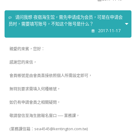
请问我想 夜宿海生馆，需先申请成为会员，可是在申请会
员时，需要填写账号，不知这个账号是什么？
2017-11-17
親愛的來賓，您好：
感謝您的來信，
會員帳號是由會員直接依照個人所需設定即可，
無特別要求需填入何種帳號，
如仍有申請會員之相關疑問，
敬請發信至海生館報名窗口 ── 業務課，
(業務課信箱：sea4545@kentington.com.tw)