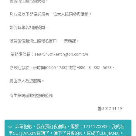
夜宿海生館活動規範，
凡12歲以下兒童必須有一位大人陪同參與活動，
如仍有報名相關疑問，
敬請發信至海生館報名窗口 ── 業務課，
(業務課信箱：sea4545@kentington.com.tw)
亦歡迎您於上班時間(09:00-17:00) 致電 +886- 8 - 882 - 5678，
將由專人為您服務。
海生館竭誠歡迎您的蒞臨
2017-11-19
非常抱歉，我在預訂夜宿時，編號：1711170033，我的名
字CUI JIANXIN寫錯了，漏下了最後的N，寫成了CUI JIANXI。