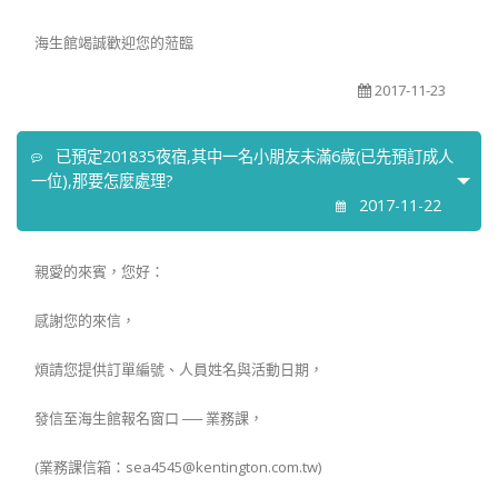
海生館竭誠歡迎您的蒞臨
2017-11-23
已預定201835夜宿,其中一名小朋友未滿6歲(已先預訂成人
一位),那要怎麼處理?
2017-11-22
親愛的來賓，您好：
感謝您的來信，
煩請您提供訂單編號、人員姓名與活動日期，
發信至海生館報名窗口 ── 業務課，
(業務課信箱：sea4545@kentington.com.tw)