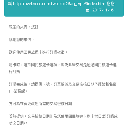
料 http:travel.nccc.com.twtextq26aq_type9index.htm 謝謝
2017-11-16
親愛的來賓，您好：
感謝您的來信，
歡迎使用國民旅遊卡進行訂購夜宿，
刷卡時，選擇國民旅遊卡選項，即為此筆交易是透過國民旅遊卡進
行訂購，
訂購完成後，請提供卡號、訂單編號及交易檢核日期予蔽館報名窗
口-業務課，
方可為來賓更改您所需的交易檢核日期，
若無提供，交易檢核日期則為您使用國民旅遊卡刷卡當日(即訂購成
功之日期)，