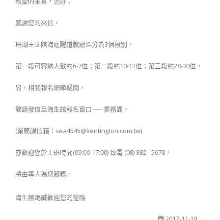
親愛的來賓，您好：
感謝您的來信，
珊瑚王國館海底隧道就寢區分為3個段別，
第一段可容納人數約6-7位；第二段約10-12位；第三段約28-30位，
另，相關報名細節疑問，
敬請發信至海生館報名窗口 ── 業務課，
(業務課信箱：sea4545@kentington.com.tw)
亦歡迎您於上班時間(09:00-17:00) 致電 (08) 882 - 5678，
將由專人為您服務。
海生館竭誠歡迎您的蒞臨
2017-11-19