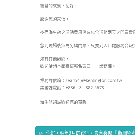
親愛的來賓，您好 :
感謝您的來信。
夜宿海生館之活動費用係有包含活動兩天之門票費
您到現場後無需另購門票，只要到入口處服務台報
如有其他疑問，
歡迎洽詢本館夜宿報名窗口 ── 業務課。
業務課信箱：sea4545@kentington.com.tw
業務課電話：+886 - 8 - 882-5678
海生館竭誠歡迎您的蒞臨
你好，明年3月的夜宿，會有类似『 觀珊望