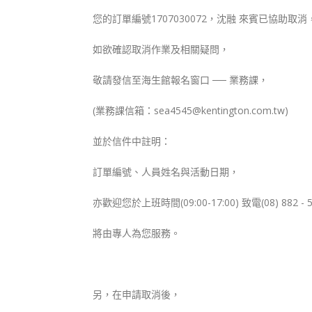
您的訂單編號1707030072，沈融 來賓已協助取消
如欲確認取消作業及相關疑問，
敬請發信至海生館報名窗口 ── 業務課，
(業務課信箱：sea4545@kentington.com.tw)
並於信件中註明：
訂單編號、人員姓名與活動日期，
亦歡迎您於上班時間(09:00-17:00) 致電(08) 882 - 
將由專人為您服務。
另，在申請取消後，