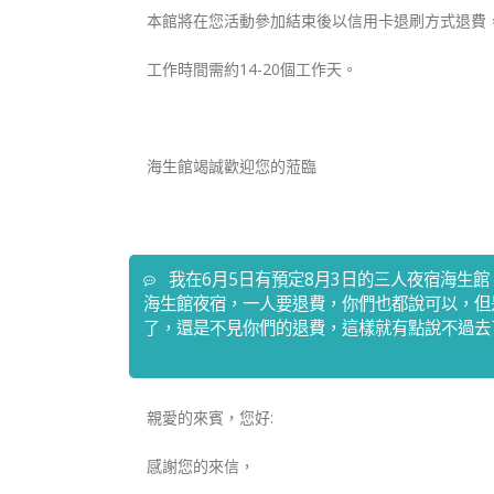
本館將在您活動參加結束後以信用卡退刷方式退費
工作時間需約14-20個工作天。
海生館竭誠歡迎您的蒞臨
我在6月5日有預定8月3日的三人夜宿海生
海生館夜宿，一人要退費，你們也都說可以，但
了，還是不見你們的退費，這樣就有點說不過去了。
親愛的來賓，您好:
感謝您的來信，