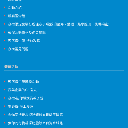
活動介紹
就寢區介紹
夜宿限定套裝行程注意事項(觀珊望海、蟹逅、踏水巡田、後場揭密)
夜宿活動價格及退費規範
夜宿海生館-行前攻略
夜宿常見問題
體驗活動
夜宿海生館體驗活動
我與企鵝的0.1毫米
夜宿-迷你解說員親子營
零距離-海上漫遊
魚你同行後場探秘體驗ｘ珊瑚王國館
魚你同行後場探秘體驗ｘ台灣水域館