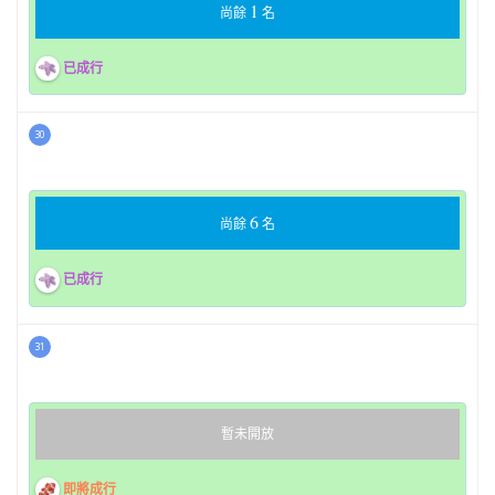
1
尚餘
名
已成行
30
6
尚餘
名
已成行
31
暫未開放
即將成行