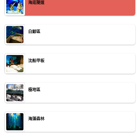
海底隧道
白鯨區
沈船甲板
極地區
海藻森林