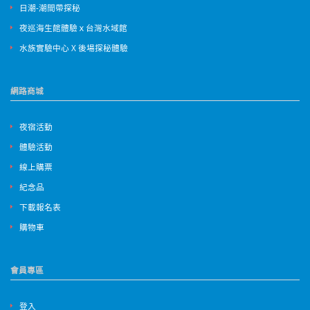
日潮-潮間帶探秘
夜巡海生館體驗ｘ台灣水域館
水族實驗中心 X 後場探秘體驗
網路商城
夜宿活動
體驗活動
線上購票
紀念品
下載報名表
購物車
會員專區
登入