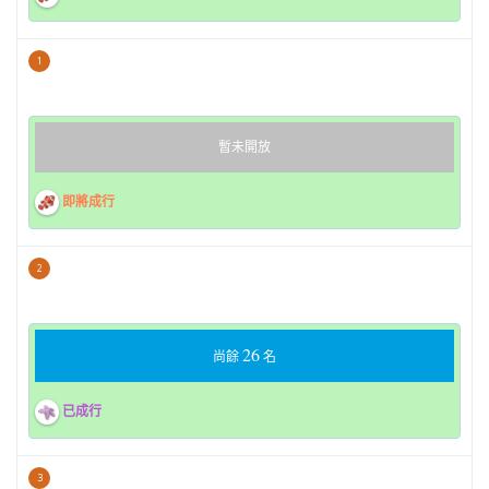
1
暫未開放
即將成行
2
26
尚餘
名
已成行
3