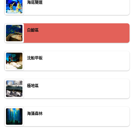
海底隧道
白鯨區
沈船甲板
極地區
海藻森林