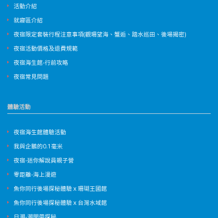
活動介紹
就寢區介紹
夜宿限定套裝行程注意事項(觀珊望海、蟹逅、踏水巡田、後場揭密)
夜宿活動價格及退費規範
夜宿海生館-行前攻略
夜宿常見問題
體驗活動
夜宿海生館體驗活動
我與企鵝的0.1毫米
夜宿-迷你解說員親子營
零距離-海上漫遊
魚你同行後場探秘體驗ｘ珊瑚王國館
魚你同行後場探秘體驗ｘ台灣水域館
日潮-潮間帶探秘