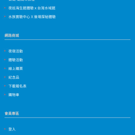
夜巡海生館體驗ｘ台灣水域館
水族實驗中心 X 後場探秘體驗
網路商城
夜宿活動
體驗活動
線上購票
紀念品
下載報名表
購物車
會員專區
登入