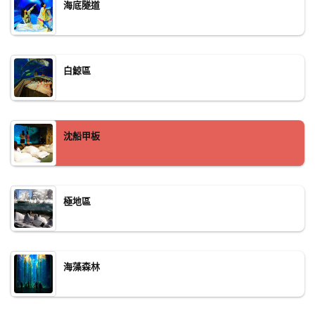
海底隧道
白鯨區
沈船甲板
極地區
海藻森林