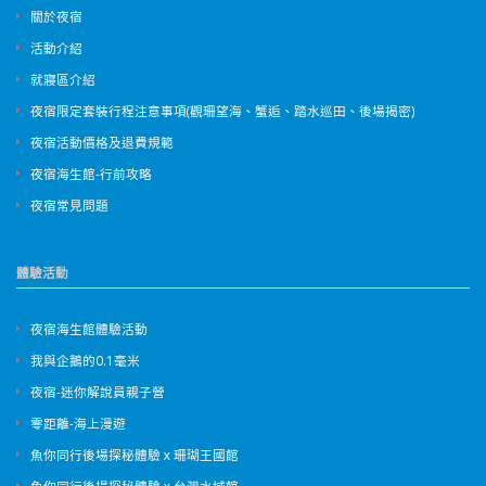
關於夜宿
活動介紹
就寢區介紹
夜宿限定套裝行程注意事項(觀珊望海、蟹逅、踏水巡田、後場揭密)
夜宿活動價格及退費規範
夜宿海生館-行前攻略
夜宿常見問題
體驗活動
夜宿海生館體驗活動
我與企鵝的0.1毫米
夜宿-迷你解說員親子營
零距離-海上漫遊
魚你同行後場探秘體驗ｘ珊瑚王國館
魚你同行後場探秘體驗ｘ台灣水域館