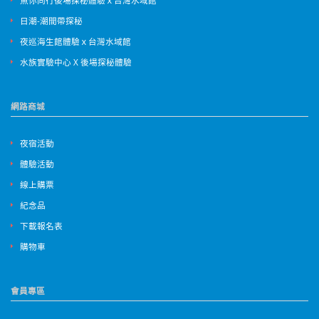
日潮-潮間帶探秘
夜巡海生館體驗ｘ台灣水域館
水族實驗中心 X 後場探秘體驗
網路商城
夜宿活動
體驗活動
線上購票
紀念品
下載報名表
購物車
會員專區