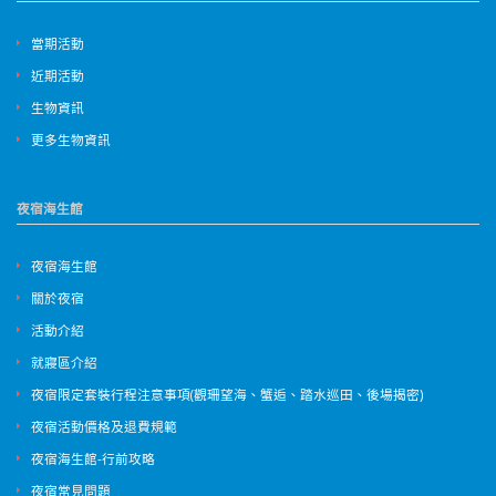
當期活動
近期活動
生物資訊
更多生物資訊
夜宿海生館
夜宿海生館
關於夜宿
活動介紹
就寢區介紹
夜宿限定套裝行程注意事項(觀珊望海、蟹逅、踏水巡田、後場揭密)
夜宿活動價格及退費規範
夜宿海生館-行前攻略
夜宿常見問題