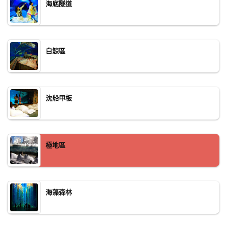
海底隧道
白鯨區
沈船甲板
極地區
海藻森林