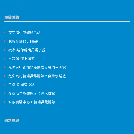
體驗活動
夜宿海生館體驗活動
我與企鵝的0.1毫米
夜宿-迷你解說員親子營
零距離-海上漫遊
魚你同行後場探秘體驗ｘ珊瑚王國館
魚你同行後場探秘體驗ｘ台灣水域館
日潮-潮間帶探秘
夜巡海生館體驗ｘ台灣水域館
水族實驗中心 X 後場探秘體驗
網路商城