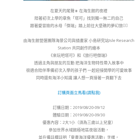
在夏天的尾聲☀️ 在海生館的夜裡
陪著初次上學的章魚「塔可」找到獨一無二的自己
跟著愛冒險的水母「傑瑞」踏上前往大堡礁的夢幻旅程🏻
由海生館營運團隊海景公司與插畫家 小島研究站Isle Research
Station 共同創作的繪本
《來玩吧塔可》和《旅行吧傑瑞》
透過主角與朋友的互動 把海洋生物特性帶入故事中
很適合陪伴準備初次入學的孩子們 一起迎接開學的可愛故事
同時還有海洋小知識 讓人想一頁接著一頁翻下去
訂購頁面立馬看(請點我)
訂購日期：2019/08/20-09/12
體驗日期：2019/08/20-09/30
優惠內容：2大1小（須為三歲以上兒童）
參加世界水域館極地區夜宿活動，
並在備註欄註明「童畫海洋優惠活動」字樣，