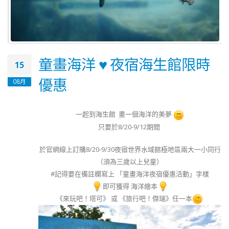
童畫海洋 ♥ 夜宿海生館限時
15
優惠
08月
一起到海生館 畫一個海洋的美夢
只要於8/20-9/12期間
於官網線上訂購8/20-9/30夜宿世界水域館極地區兩大一小同行
（須為三歲以上兒童）
#記得要在備註欄寫上 「童畫海洋夜宿優惠活動」字樣
即可獲得 海洋繪本
《來玩吧！塔可》 或 《旅行吧！傑瑞》任一本