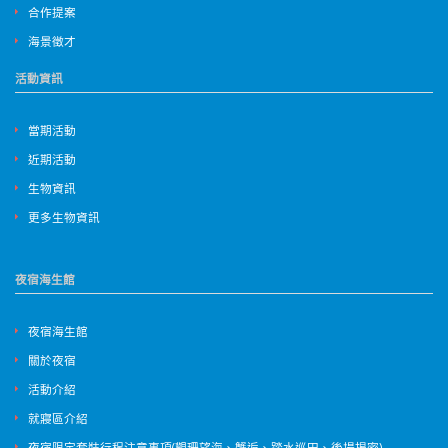
合作提案
海景徵才
活動資訊
當期活動
近期活動
生物資訊
更多生物資訊
夜宿海生館
夜宿海生館
關於夜宿
活動介紹
就寢區介紹
夜宿限定套裝行程注意事項(觀珊望海、蟹逅、踏水巡田、後場揭密)