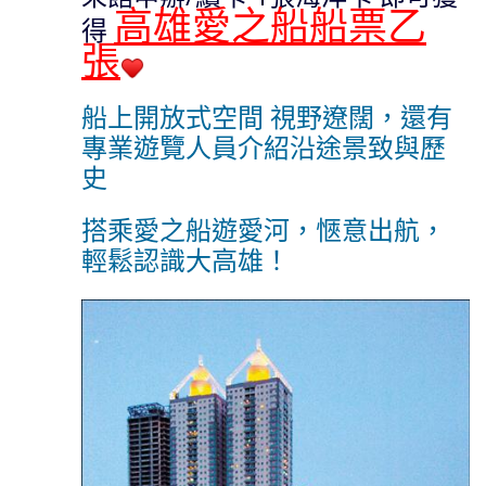
高雄愛之船船票乙
得
張
船上開放式空間 視野遼闊，還有
專業遊覽人員介紹沿途景致與歷
史
搭乘愛之船遊愛河，愜意出航，
輕鬆認識大高雄！