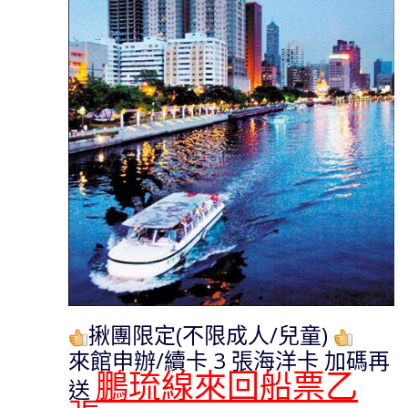
揪團限定(不限成人/兒童)
來館申辦/續卡 3 張海洋卡 加碼再
鵬琉線來回船票乙
送