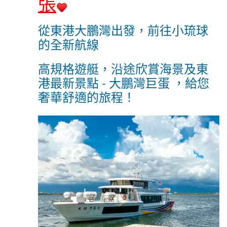
張
從東港大鵬灣出發，前往小琉球
的全新航線
高規格遊艇，
沿途欣賞海景及東
港最新景點 - 大鵬灣巨蛋
，
給您
奢華舒適的旅程
！