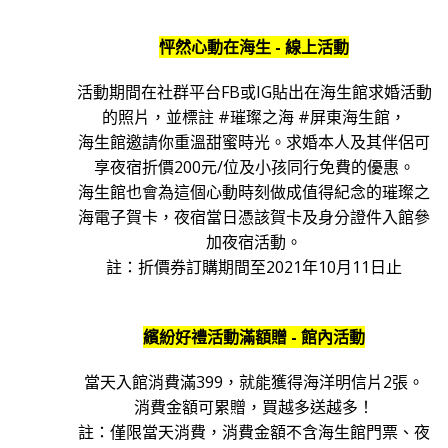
怦然心動在海生 -
線上活動
活動期間在社群平台FB或IG貼出在海生館求婚活動
的照片，並標註 #璀璨之海 #屏東海生館，
海生館邀請你重溫甜蜜時光。求婚本人及其伴侶可
享夜宿折價200元/位及小孩同行免費的優惠。
海生館也會為這個心動時刻做成值得紀念的璀璨之
海電子賀卡，夜宿當日憑該賀卡及身分證件入館參
加夜宿活動。
註：折價券訂購期間至2021年10月11日止
繽紛好禮活動滿額贈 -
館內活動
當天入館消費滿399，就能獲得海洋明信片2張。
消費金額可累贈，買越多送越多！
註：僅限當天消費，消費金額不含海生館門票、夜