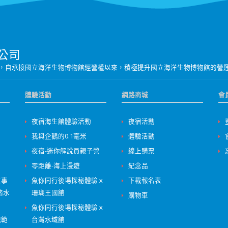
公司
營團隊，自承接國立海洋生物博物館經營權以來，積極提升國立海洋生物博物館的營
體驗活動
網路商城
會
夜宿海生館體驗活動
夜宿活動
我與企鵝的0.1毫米
體驗活動
夜宿-迷你解說員親子營
線上購票
零距離-海上漫遊
紀念品
意事
魚你同行後場探秘體驗ｘ
下載報名表
踏水
珊瑚王國館
購物車
魚你同行後場探秘體驗ｘ
規範
台灣水域館