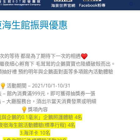
東海生館振興優惠
次的等待 都是為了期待下一次的相遇
繼夜細心孵育下 毛茸茸的企鵝寶寶也陸續破殼而出。
額抽好禮 預約明年與企鵝面對面等多項館內活動體驗
活動期間 – 2021/10/1-10/31
 – 館內消費滿999元，即可獲得抽獎券一張
 – 大廳服務台，須出示當天消費發票或明細
獎項內容
我與企鵝的0.1毫米」企鵝照護體驗 4名
.夜宿海生館活動體驗(標準行程) 4名
3.海洋卡 10名