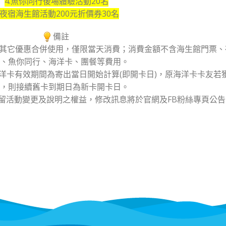
4.魚你同行後場體驗活動20名
5.夜宿海生館活動200元折價券30名
備註
和其它優惠合併使用，僅限當天消費；消費金額不含海生館門票、
、魚你同行、海洋卡、團餐等費用。
/30。海洋卡有效期間為寄出當日開始計算(即開卡日)，原海洋卡卡友若
，則接續舊卡到期日為新卡開卡日。
保留活動變更及說明之權益，修改訊息將於官網及FB粉絲專頁公告