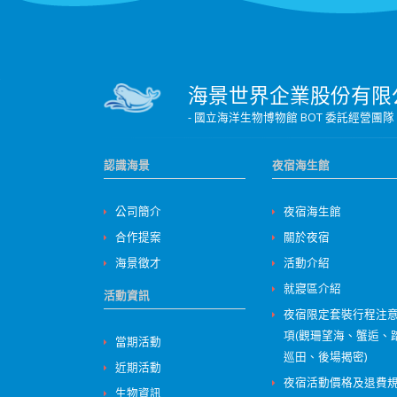
海景世界企業股份有限
- 國立海洋生物博物館 BOT 委託經
認識海景
夜宿海生館
公司簡介
夜宿海生館
合作提案
關於夜宿
海景徵才
活動介紹
就寢區介紹
活動資訊
夜宿限定套裝行程注
項(觀珊望海、蟹逅、
當期活動
巡田、後場揭密)
近期活動
夜宿活動價格及退費
生物資訊