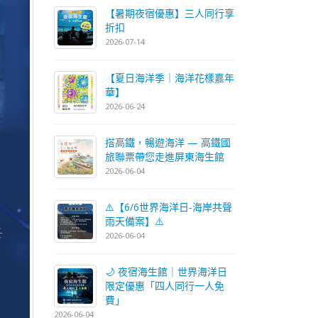
【暑期夜宿優惠】三人同行享
折扣
2026-07-14
【夏日海洋季｜海洋花樣嘉年
華】
2026-06-24
搭高鐵，暢遊海洋 — 高鐵國
旅聯票帶您走進屏東海生館
2026-06-04
⚠️【6/6世界海洋日-海岸共聲
雨天備案】⚠️
2026-06-04
🌙 夜宿海生館｜世界海洋日
限定優惠「四人同行一人免
費」
2026-06-04