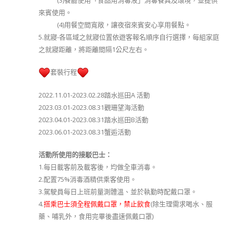
(3)餐廳使用「食品用消毒液」消毒餐具及環境，並提供
來賓使用。
(4)用餐空間寬敞，讓夜宿來賓安心享用餐點。
5.就寢-各區域之就寢位置依遊客報名順序自行選擇，每組家庭
之就寢距離，將距離間隔1公尺左右。
套裝行程
2022.11.01-2023.02.28踏水巡田A 活動
2023.03.01-2023.08.31觀珊望海活動
2023.04.01-2023.08.31踏水巡田B活動
2023.06.01-2023.08.31蟹逅活動
活動所使用的接駁巴士：
1.每日載客前及載客後，均做全車消毒。
2.配置75%消毒酒精供乘客使用。
3.駕駛員每日上班前量測體溫、並於執勤時配戴口罩。
4.
搭乘巴士須全程佩戴口罩，禁止飲食
(除生理需求喝水、服
藥、哺乳外，食用完畢後盡速佩戴口罩)