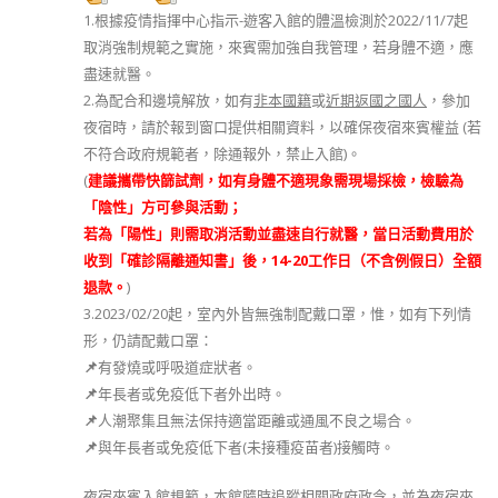
1.根據疫情指揮中心指示-遊客入館的體溫檢測於2022/11/7起
取消強制規範之實施，來賓需加強自我管理，若身體不適，應
盡速就醫。
2.為配合和邊境解放，如有
非本國籍
或
近期返國之國人
，參加
夜宿時，請於報到窗口提供相關資料，​以確保夜宿來賓權益 (若
不符合政府規範者，除通報外，禁止入館)。
(
建議攜帶
快篩試劑，如有身體不適現象需現場採檢，檢驗為
「陰性」方可參與活動；
若為「陽性」則需取消活動並盡速自行就醫，當日活動費用於
收到「確診隔離通知書」後，14-20工作日（不含例假日）全額
退款。
)
3.2023/02/20起，室內外皆無強制配戴口罩，惟，如有下列情
形，仍請配戴口罩：
📌
有發燒或呼吸道症狀者。
📌
年長者或免疫低下者外出時。
📌
人潮聚集且無法保持適當距離或通風不良之場合。
📌
與年長者或免疫低下者(未接種疫苗者)接觸時。
夜宿來賓入館規範，本館隨時追蹤相關政府政令，並為夜宿來