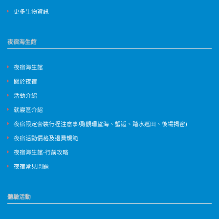
更多生物資訊
夜宿海生館
夜宿海生館
關於夜宿
活動介紹
就寢區介紹
夜宿限定套裝行程注意事項(觀珊望海、蟹逅、踏水巡田、後場揭密)
夜宿活動價格及退費規範
夜宿海生館-行前攻略
夜宿常見問題
體驗活動