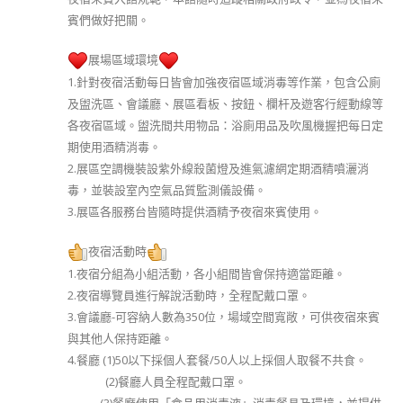
賓們做好把關。
展場區域環境
1.針對夜宿活動每日皆會加強夜宿區域消毒等作業，包含公廁
及盥洗區、會議廳、展區看板、按鈕、欄杆及遊客行經動線等
各夜宿區域。盥洗間共用物品：浴廁用品及吹風機握把每日定
期使用酒精消毒。
2.展區空調機裝設紫外線殺菌燈及進氣濾網定期酒精噴灑消
毒，並裝設室內空氣品質監測儀設備。
3.展區各服務台皆隨時提供酒精予夜宿來賓使用。
夜宿活動時
1.夜宿分組為小組活動，各小組間皆會保持適當距離。
2.夜宿導覽員進行解說活動時，全程配戴口罩。
3.會議廳-可容納人數為350位，場域空間寬敞，可供夜宿來賓
與其他人保持距離。
4.餐廳 (1)50以下採個人套餐/50人以上採個人取餐不共食。
(2)餐廳人員全程配戴口罩。