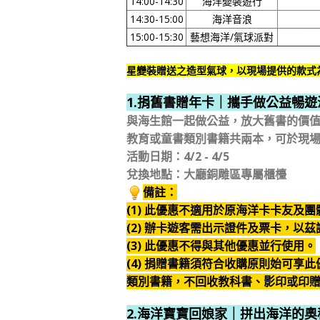
14:00-14:30
海洋變裝遊行
14:30-15:00
海洋音浪
15:00-15:30
藝想海洋/氣球派對
星變裝贈送之造型氣球，以現場提供的款式
1.捐舊書贈年卡｜攜手做公益暢
與海生館一起做公益，放大舊書的價值
教育或童書類別書籍共兩本，可於現
活動日期：4/2 - 4/5
兌換地點：大廳銅雕區專屬櫃檯
備註：
(1) 此優惠不適用於原海洋卡卡友及團
(2) 辦卡遊客需出示證件及票卡，以茲
(3
) 此優惠不得與其他優惠並行使用。
(4) 捐贈書籍須符合收購原則始可
類別書籍，不回收教科書、影印或印
2.海洋寶寶回娘家｜拼出海洋的奧