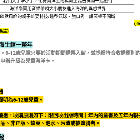
我們大手牽小手，化身海洋生物與海生館吉祥物一起遊行
海洋樂團用音樂帶領大小朋友進入海洋的異想世界
幽默風趣的親子雜耍特技/造型氣球、脫口秀，讓笑聲不間斷
(
為主)
遊海生館一整年
。6-12歲兒童只要於活動期間購票入館，並捐贈符合收購原則
場申辦升級為兒童海洋卡。
體
證明為6-12歲兒童。
享此優惠，收購原則如下：限回收出版時間十年內的童書及五年內親
贈品、非正版、缺頁、泡水、污漬或被塗鴉者。
秘