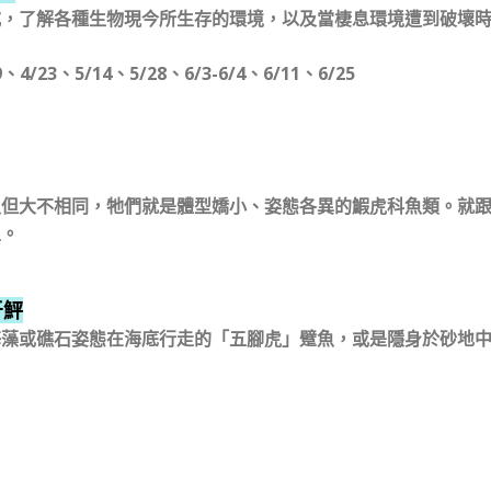
式，了解各種生物現今所生存的環境，以及當棲息環境遭到破壞
23、5/14、5/28、6/3-6/4、6/11、6/25
魚但大不相同，牠們就是體型嬌小、姿態各異的鰕虎科魚類。就
王。
牙鮃
海藻或礁石姿態在海底行走的「五腳虎」躄魚，或是隱身於砂地