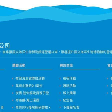
公司
營團隊，自承接國立海洋生物博物館經營權以來，積極提升國立海洋生物博物館的營
體驗活動
網路商城
會
夜宿海生館體驗活動
夜宿活動
我與企鵝的0.1毫米
體驗活動
夜宿-迷你解說員親子營
線上購票
零距離-海上漫遊
紀念品
意事
魚你同行後場探秘體驗ｘ
下載報名表