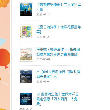
【暑期夜宿優惠】三人同行享
折扣
2026-07-14
【夏日海洋季｜海洋花樣嘉年
華】
2026-06-24
搭高鐵，暢遊海洋 — 高鐵國
旅聯票帶您走進屏東海生館
2026-06-04
⚠️【6/6世界海洋日-海岸共聲
雨天備案】⚠️
2026-06-04
🌙 夜宿海生館｜世界海洋日
限定優惠「四人同行一人免
費」
2026-06-04