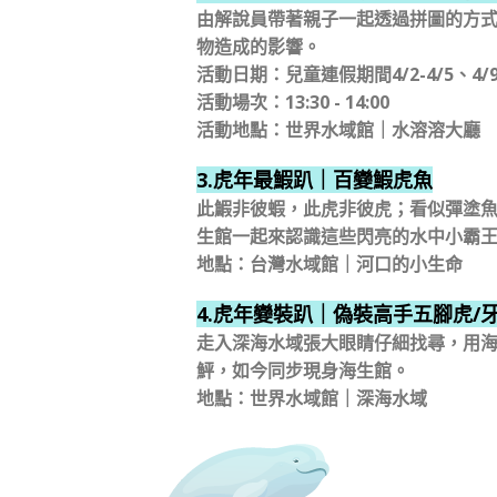
由解說員帶著親子一起透過拼圖的方
物造成的影響。
活動日期：兒童連假期間4/2-4/5、4/9、4/
活動場次：13:30 - 14:00
活動地點：世界水域館｜水溶溶大廳
3.虎年最鰕趴｜百變鰕虎魚
此鰕非彼蝦，此虎非彼虎；看似彈塗
生館一起來認識這些閃亮的水中小霸
地點：台灣水域館｜河口的小生命
4.虎年變裝趴｜偽裝高手五腳虎/
走入深海水域張大眼睛仔細找尋，用
鮃，如今同步現身海生館。
地點：世界水域館｜深海水域