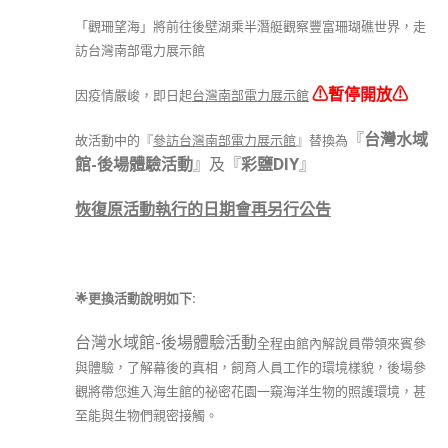
「觀珊望海」將前往後壁湖乘半潛艇觀察豐富珊瑚礁世界，走
訪台灣南部電力展示館
⚠
暫停開放⚠
因疫情嚴峻，即日起
台灣南部電力展示館
『
台灣水域
故活動中的『
參訪台灣南部電力展示館
』替換為
館-後場體驗活動
』及『
彩鹽DIY
』
恢復原活動執行的日期會再另行公告
🌟
更換活動說明如下:
台灣水域館-後場體驗活動
全程由館內解說員帶領來賓參
與體驗，了解幕後的真相，飼育人員工作的環境樣貌，後場參
觀將帶您進入海生館的祕密花園一窺海洋生物的照護環境，甚
至能與生物們親密接觸。