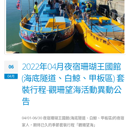
2022年04月夜宿珊瑚王國館
06
(海底隧道、白鯨、甲板區) 套
04月
裝行程-觀珊望海活動異動公
告
04/01-06/30 夜宿珊瑚王國館(海底隧道、白鯨、甲板區)的夜宿
家人，期待已久的季節套裝行程「觀珊望海」