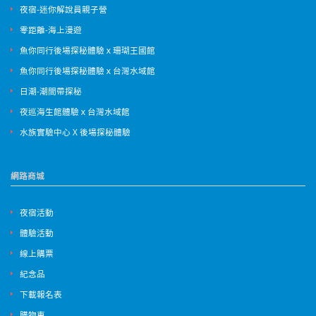
夜宿-迷你解說員親子營
零距離-海上漫遊
魚你同行後場探秘體驗ｘ珊瑚王國館
魚你同行後場探秘體驗ｘ台灣水域館
日潮-潮間帶探秘
夜巡海生館體驗ｘ台灣水域館
水族實驗中心 X 後場探秘體驗
網路商城
夜宿活動
體驗活動
線上購票
紀念品
下載報名表
購物車