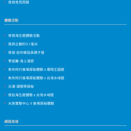
夜宿常見問題
體驗活動
夜宿海生館體驗活動
我與企鵝的0.1毫米
夜宿-迷你解說員親子營
零距離-海上漫遊
魚你同行後場探秘體驗ｘ珊瑚王國館
魚你同行後場探秘體驗ｘ台灣水域館
日潮-潮間帶探秘
夜巡海生館體驗ｘ台灣水域館
水族實驗中心 X 後場探秘體驗
網路商城