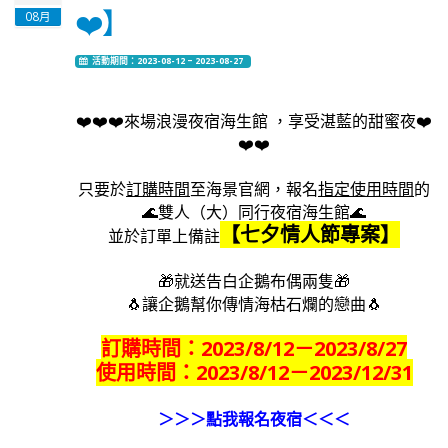
❤️】
08月
活動期間：2023-08-12 ~ 2023-08-27
❤️❤️❤️來場浪漫夜宿海生館 ，享受湛藍的甜蜜夜❤️
❤️❤️
只要於
訂購時間
至海景官網，報名
指定使用時間
的
🌊雙人（大）同行夜宿海生館🌊
【七夕情人節專案】
並於訂單上備註
🎁
就送告白企鵝布偶兩隻
🎁
🐧讓企鵝幫你傳情海枯石爛的戀曲🐧
訂購時間：2023/8/12－2023/8/27
使用時間：2023/8/12－2023/12/31
＞＞＞點我報名夜宿＜＜＜