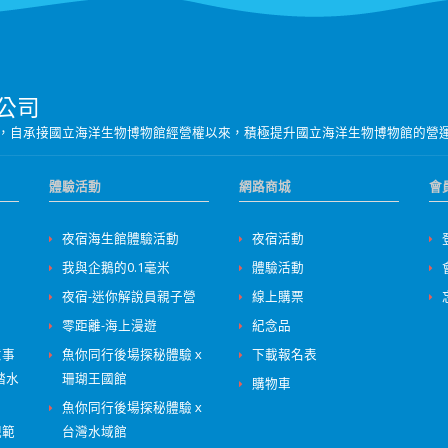
公司
營團隊，自承接國立海洋生物博物館經營權以來，積極提升國立海洋生物博物館的營
體驗活動
網路商城
會
夜宿海生館體驗活動
夜宿活動
我與企鵝的0.1毫米
體驗活動
夜宿-迷你解說員親子營
線上購票
零距離-海上漫遊
紀念品
意事
魚你同行後場探秘體驗ｘ
下載報名表
踏水
珊瑚王國館
購物車
魚你同行後場探秘體驗ｘ
規範
台灣水域館