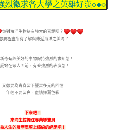
館強烈徵求各大學之英雄好漢◇◆◇
你對海洋生物擁有強大的喜愛嗎？
想要極盡所有了解與傳遞海洋之美嗎？
新奇有趣美好的事物保持強烈的求知慾！
愛站在眾人面前，有著強烈的表演慾！
又想要為青春留下豐富多元的回憶
年輕不要留白，盡情揮灑色彩
下來吧！
來海生館擔任專業導覽員
為人生的履歷表填上繽紛的經歷吧！