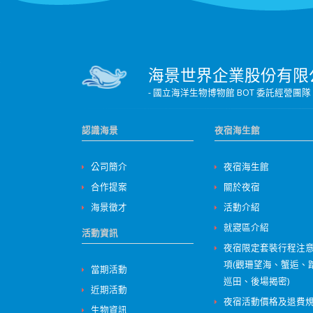
海景世界企業股份有限
- 國立海洋生物博物館 BOT 委託經
認識海景
夜宿海生館
公司簡介
夜宿海生館
合作提案
關於夜宿
海景徵才
活動介紹
就寢區介紹
活動資訊
夜宿限定套裝行程注
項(觀珊望海、蟹逅、
當期活動
巡田、後場揭密)
近期活動
夜宿活動價格及退費
生物資訊