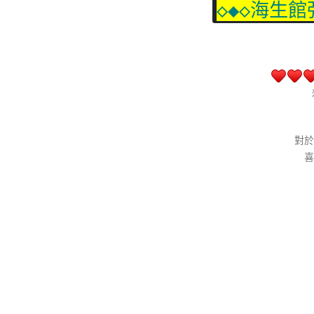
◇◆◇海生
對於
喜