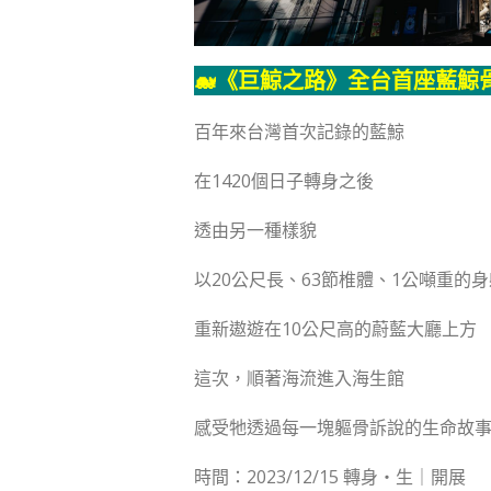
🐋
《巨鯨之路》全台首座藍鯨
百年來台灣首次記錄的藍鯨
在1420個日子轉身之後
透由另一種樣貌
以20公尺長、63節椎體、1公噸重的身
重新遨遊在10公尺高的蔚藍大廳上方
這次，順著海流進入海生館
感受牠透過每一塊軀骨訴說的生命故
時間：2023/12/15 轉身‧生｜開展