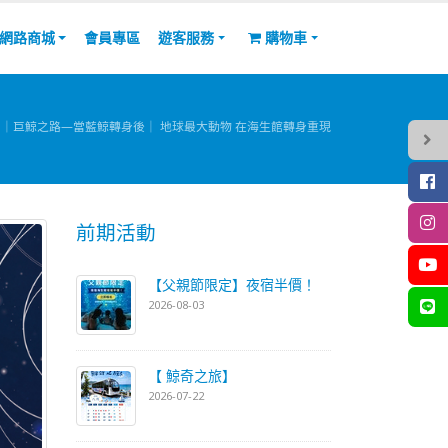
網路商城
會員專區
遊客服務
購物車
｜巨鯨之路—當藍鯨轉身後｜ 地球最大動物 在海生館轉身重現
前期活動
【父親節限定】夜宿半價！
2026-08-03
【 鯨奇之旅】
2026-07-22