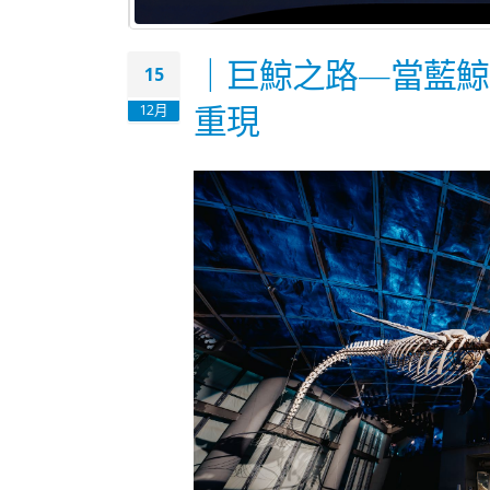
｜巨鯨之路—當藍鯨
15
重現
12月