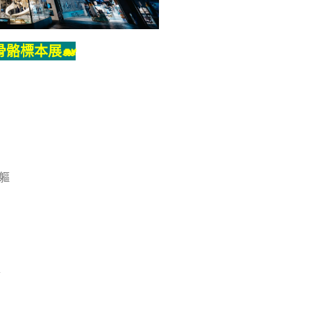
骨骼標本展
🐋
軀
事