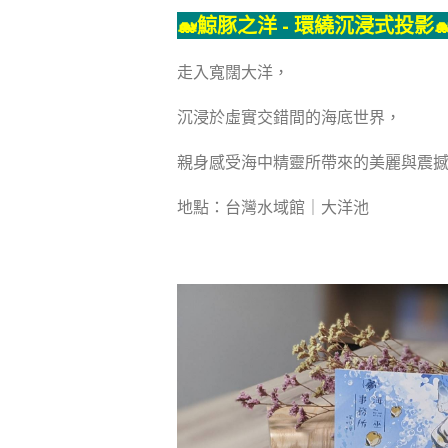
🐋
鯨豚之洋 - 環繞沉浸式投影

走入寬闊大洋，
沉浸於虛實交錯間的海底世界，
親身感受海中精靈所帶來的美麗與震
地點：台灣水域館｜大洋池