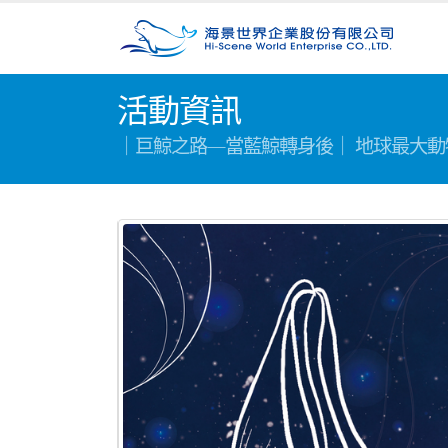
活動資訊
｜巨鯨之路—當藍鯨轉身後｜ 地球最大動