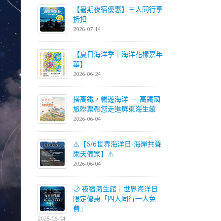
【暑期夜宿優惠】三人同行享
折扣
2026-07-14
【夏日海洋季｜海洋花樣嘉年
華】
2026-06-24
搭高鐵，暢遊海洋 — 高鐵國
旅聯票帶您走進屏東海生館
2026-06-04
⚠️【6/6世界海洋日-海岸共聲
雨天備案】⚠️
2026-06-04
🌙 夜宿海生館｜世界海洋日
限定優惠「四人同行一人免
費」
2026-06-04