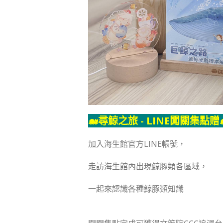
🐋
尋鯨之旅 - LINE闖關集點贈
加入海生館官方LINE帳號，
走訪海生館內出現鯨豚類各區域，
一起來認識各種鯨豚類知識