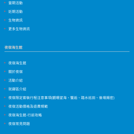
當期活動
近期活動
生物資訊
更多生物資訊
夜宿海生館
夜宿海生館
關於夜宿
活動介紹
就寢區介紹
夜宿限定套裝行程注意事項(觀珊望海、蟹逅、踏水巡田、後場揭密)
夜宿活動價格及退費規範
夜宿海生館-行前攻略
夜宿常見問題