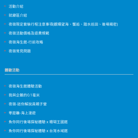
活動介紹
就寢區介紹
夜宿限定套裝行程注意事項(觀珊望海、蟹逅、踏水巡田、後場揭密)
夜宿活動價格及退費規範
夜宿海生館-行前攻略
夜宿常見問題
體驗活動
夜宿海生館體驗活動
我與企鵝的0.1毫米
夜宿-迷你解說員親子營
零距離-海上漫遊
魚你同行後場探秘體驗ｘ珊瑚王國館
魚你同行後場探秘體驗ｘ台灣水域館