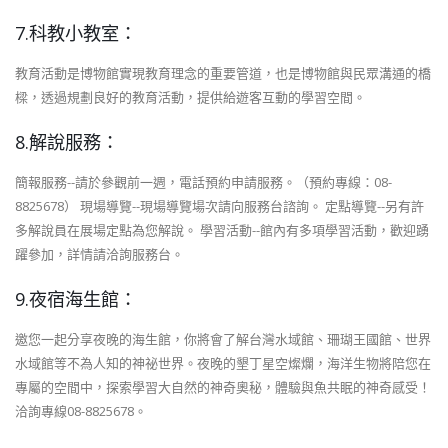
7.科教小教室：
教育活動是博物館實現教育理念的重要管道，也是博物館與民眾溝通的橋
樑，透過規劃良好的教育活動，提供給遊客互動的學習空間。
8.解說服務：
簡報服務--請於參觀前一週，電話預約申請服務。（預約專線：08-
8825678） 現場導覽--現場導覽場次請向服務台諮詢。 定點導覽--另有許
多解說員在展場定點為您解說。 學習活動--館內有多項學習活動，歡迎踴
躍參加，詳情請洽詢服務台。
9.夜宿海生館：
邀您一起分享夜晚的海生館，你將會了解台灣水域館、珊瑚王國館、世界
水域館等不為人知的神祕世界。夜晚的墾丁星空燦爛，海洋生物將陪您在
專屬的空間中，探索學習大自然的神奇奧秘，體驗與魚共眠的神奇感受！
洽詢專線08-8825678。