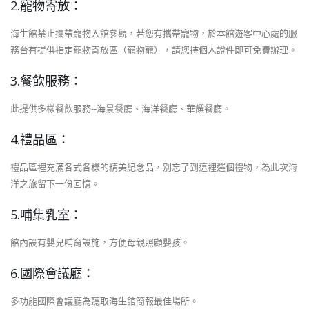
2.寵物寄放：
海生館禁止攜帶寵物入館參觀，若您有攜帶寵物，於本館遊客中心處的服
務台有提供指定寵物寄放區（寵物籠），請您持個人證件即可免費辦理。
3.餐飲服務：
此提供多樣餐飲服務--海景餐廳、海洋餐廳、華饌餐廳。
4.禮品區：
禮品區裡充滿各式各樣的精美紀念品，別忘了到這裡選個禮物，為此次海
洋之旅留下一份回憶。
5.哺集乳室：
館內設有嬰兒哺育設施，方便母親照顧嬰孩。
6.國際會議廳：
多功能國際會議廳為聽取海生館簡報最佳場所。