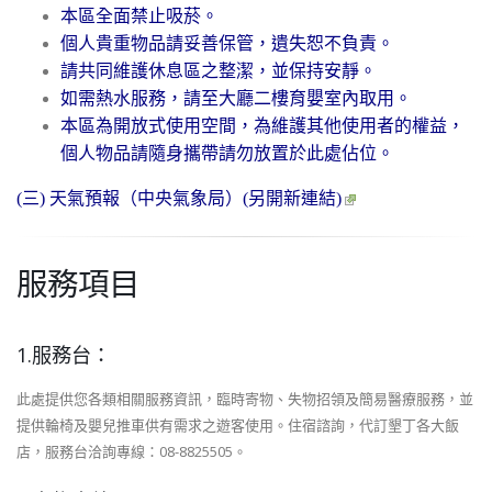
本區全面禁止吸菸。
個人貴重物品請妥善保管，遺失恕不負責。
請共同維護休息區之整潔，並保持安靜。
如需熱水服務，請至大廳二樓育嬰室內取用。
本區為開放式使用空間，為維護其他使用者的權益，
個人物品請隨身攜帶請勿放置於此處佔位。
(三)
天氣預報（中央氣象局）(另開新連結)
服務項目
1.服務台：
此處提供您各類相關服務資訊，臨時寄物、失物招領及簡易醫療服務，並
提供輪椅及嬰兒推車供有需求之遊客使用。住宿諮詢，代訂墾丁各大飯
店，服務台洽詢專線：08-8825505。