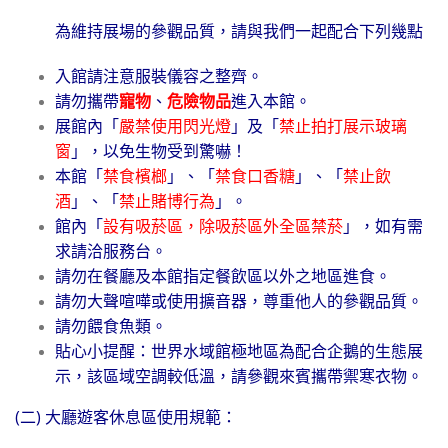
為維持展場的參觀品質，請與我們一起配合下列幾點
入館請注意服裝儀容之整齊。
請勿攜帶
寵物
、
危險物品
進入本館。
展館內「
嚴禁使用閃光燈
」及「
禁止拍打展示玻璃
窗
」，以免生物受到驚嚇！
本館
「
禁食檳榔
」、「
禁食口香糖
」
、「
禁止飲
酒
」
、「
禁止賭博行為
」
。
館內
「
設有吸菸區，除吸菸區外全區禁菸
」
，如有需
求請洽服務台。
請勿在餐廳及本館指定餐飲區以外之地區進食。
請勿大聲喧嘩或使用擴音器，尊重他人的參觀品質。
請勿餵食魚類。
貼心小提醒：世界水域館極地區為配合企鵝的生態展
示，該區域空調較低溫，請參觀來賓攜帶禦寒衣物。
(二) 大廳遊客休息區使用規範
：