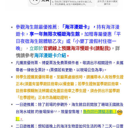
參觀海生館最優推薦 :
「海洋漫遊卡」，
持有海洋漫
遊卡，
享一年無限次暢遊海生館
，加贈專屬優惠「平
日夜宿海生館體驗乙次」或「小墾丁渡假村住宿一
晚
」，
立即於
官網線上預購海洋慢遊卡(請點我)
，詳
情請參考
海洋漫遊卡介紹
。
凡購買優待票、博愛票及免費票條件者，敬請出示相關證件，未攜
帶者一律依全票計。(票價若有更動，以現場公告為準)。
持學生證購買優待票者，至驗票處檢核時，請攜帶本人有效學生證
正本(須蓋有當學期註冊章)以備查驗；若學生證無當學期註冊章、
註冊章模糊無法辨識或免蓋註冊章之學生證，須合併出示當學期
「在學證明」正本作為輔助證明。
一日遊推薦：除了前場的參觀外，海生館目前開放了
珊瑚王國館及
台灣水域館 的後場探㊙️^^，限量發售喔！
魚你同行體驗活動（
）
。
二日遊
推薦：
想知道晚上的海洋生物是如何生活的嗎？二天一日豐