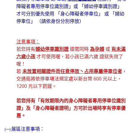
障礙者專用停車位識別證」或 「婦幼停車識別證」
才可分別優先使用 「身心障礙者停車位」 或 「婦幼
停車位」 （請依身份分別停放）
注意事項：
若您持有
婦幼停車識別證
還需同時
為孕婦
或
有未滿
六歲小孩
才可使用喔，若小孩已滿六歲​ 證就失效了
喔！
若
未放置相關證件而任意停放丶占用專屬停車位者
，
交通局將依停車場法規定處以新台幣 600 元以上、
1200 元以下罰鍰。
若您持有
「
有效期限內的身心障礙者專用停車位識別
證」及「身心障礙者證明」方可於出場時享有停車優
惠。
展區注意事項：
(一)