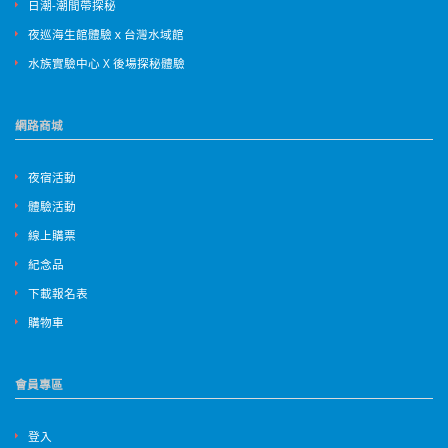
日潮-潮間帶探秘
夜巡海生館體驗ｘ台灣水域館
水族實驗中心 X 後場探秘體驗
網路商城
夜宿活動
體驗活動
線上購票
紀念品
下載報名表
購物車
會員專區
登入