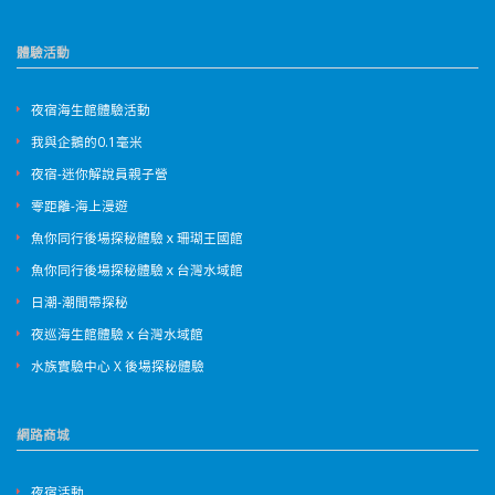
體驗活動
夜宿海生館體驗活動
我與企鵝的0.1毫米
夜宿-迷你解說員親子營
零距離-海上漫遊
魚你同行後場探秘體驗ｘ珊瑚王國館
魚你同行後場探秘體驗ｘ台灣水域館
日潮-潮間帶探秘
夜巡海生館體驗ｘ台灣水域館
水族實驗中心 X 後場探秘體驗
網路商城
夜宿活動