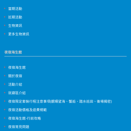
當期活動
近期活動
生物資訊
更多生物資訊
夜宿海生館
夜宿海生館
關於夜宿
活動介紹
就寢區介紹
夜宿限定套裝行程注意事項(觀珊望海、蟹逅、踏水巡田、後場揭密)
夜宿活動價格及退費規範
夜宿海生館-行前攻略
夜宿常見問題