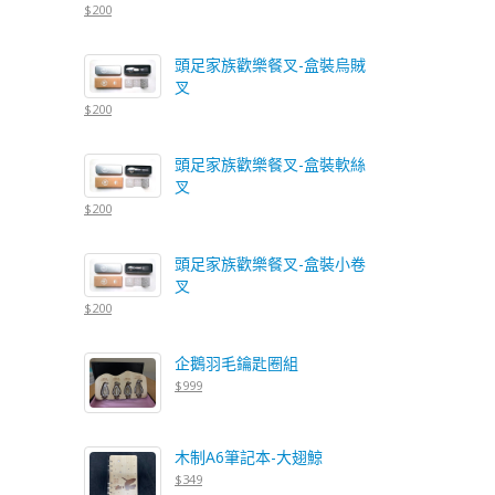
$200
頭足家族歡樂餐叉-盒裝烏賊
叉
$200
頭足家族歡樂餐叉-盒裝軟絲
叉
$200
頭足家族歡樂餐叉-盒裝小卷
叉
$200
企鵝羽毛鑰匙圈組
$999
木制A6筆記本-大翅鯨
$349