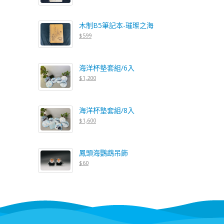
木制B5筆記本-璀璨之海
$599
海洋杯墊套組/6入
$1,200
海洋杯墊套組/8入
$1,600
鳳頭海鸚鵡吊飾
$60