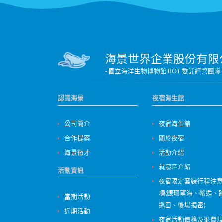
海景世界企業股份有限
- 國立海洋生物博物館 BOT 委託經
認識海景
夜宿海生館
公司簡介
夜宿海生館
合作提案
關於夜宿
海景徵才
活動介紹
就寢區介紹
活動資訊
夜宿限定套裝行程注
項(觀珊望海、蟹逅、
當期活動
巡田、後場揭密)
近期活動
夜宿活動價格及退費