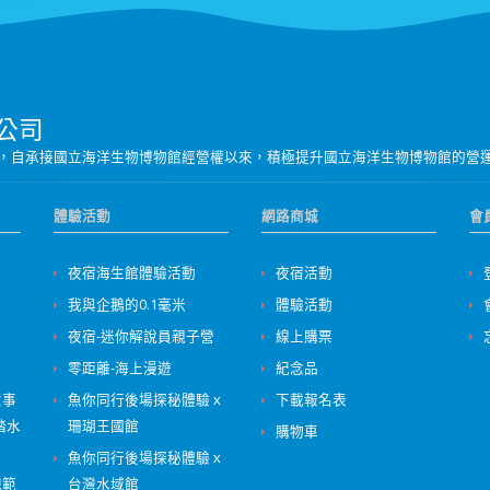
公司
營團隊，自承接國立海洋生物博物館經營權以來，積極提升國立海洋生物博物館的營
體驗活動
網路商城
會
夜宿海生館體驗活動
夜宿活動
我與企鵝的0.1毫米
體驗活動
夜宿-迷你解說員親子營
線上購票
零距離-海上漫遊
紀念品
意事
魚你同行後場探秘體驗ｘ
下載報名表
踏水
珊瑚王國館
購物車
魚你同行後場探秘體驗ｘ
規範
台灣水域館