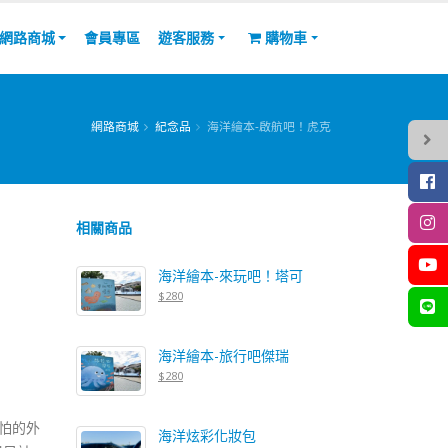
網路商城
會員專區
遊客服務
購物車
網路商城
紀念品
海洋繪本-啟航吧！虎克
相關商品
海洋繪本-來玩吧！塔可
$280
海洋繪本-旅行吧傑瑞
$280
可怕的外
海洋炫彩化妝包