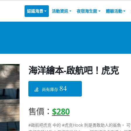
認識海景
活動資訊
夜宿海生館
體驗活動
海洋繪本-啟航吧！虎克
84
尚有庫存
售價：
$280
#啟航吧虎克 中的 #虎克Hook 則是勇敢助人的鯊魚， 