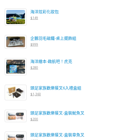
海洋炫彩化妝包
$149
企鵝羽毛磁鐵-桌上擺飾組
$999
海洋繪本-啟航吧！虎克
$280
頭足家族歡樂餐叉6入禮盒組
$1,360
頭足家族歡樂餐叉-盒裝魷魚叉
$200
頭足家族歡樂餐叉-盒裝章魚叉