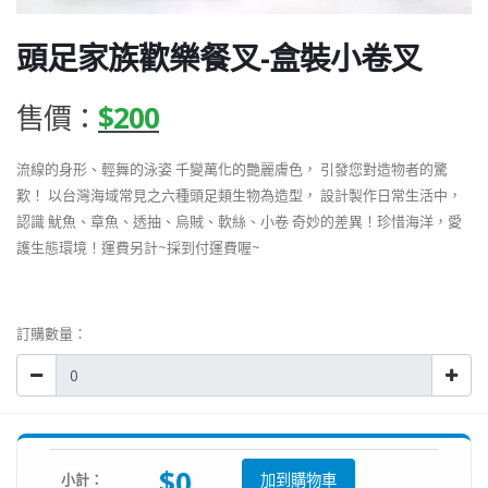
頭足家族歡樂餐叉-盒裝小卷叉
售價：
$200
流線的身形、輕舞的泳姿 千變萬化的艷麗膚色， 引發您對造物者的驚
歎！ 以台灣海域常見之六種頭足類生物為造型， 設計製作日常生活中，
認識 魷魚、章魚、透抽、烏賊、軟絲、小卷 奇妙的差異！珍惜海洋，愛
護生態環境！運費另計~採到付運費喔~
訂購數量：
$0
小計：
加到購物車